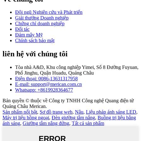
Đội ngũ Nghiên cứu và Phát triển
Giải thưởng Doanh nghiệp
Chứng chỉ doanh nghiệp
Đối tác
Đám mây Mỹ
Chính sách bảo mật
liên hệ với chúng tôi
Tòa nhà A&D, Khu công nghiệp Yimei, Số 8 Đường Fuyuan,
Phố Jinghu, Quận Huadu, Quảng Châu
Điện thoại: 0086-13631317958
E-mail: support@merican.com.cn
Whatsapp: +8619928364677
Bản quyền © thuộc về Công ty TNHH Công nghệ Quang điện tử
Quảng Châu Merican.
Sản phẩm nổi bật
,
Sơ đồ trang web
,
Nâu
,
Liệu pháp ánh sáng LED
,
Máy trị liệu hồng ngoại
,
Đèn giường tắm nắng
,
Buồng trị liệu bằng
ánh sáng
,
Giường tắm nắng đứng
,
Tất cả sản phẩm