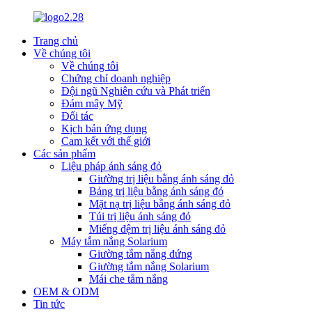
Trang chủ
Về chúng tôi
Về chúng tôi
Chứng chỉ doanh nghiệp
Đội ngũ Nghiên cứu và Phát triển
Đám mây Mỹ
Đối tác
Kịch bản ứng dụng
Cam kết với thế giới
Các sản phẩm
Liệu pháp ánh sáng đỏ
Giường trị liệu bằng ánh sáng đỏ
Bảng trị liệu bằng ánh sáng đỏ
Mặt nạ trị liệu bằng ánh sáng đỏ
Túi trị liệu ánh sáng đỏ
Miếng đệm trị liệu ánh sáng đỏ
Máy tắm nắng Solarium
Giường tắm nắng đứng
Giường tắm nắng Solarium
Mái che tắm nắng
OEM & ODM
Tin tức